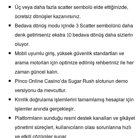
Üç veya daha fazla scatter sembolü elde ettiğinizde,
ücretsiz dönüşler kazanırsınız.
Bedava dönüş modu içinde 3 Scatter sembolünü daha
denk getirirseniz ekstra 10 bedava dönüş daha sizlerin
oluyor.
Mobil uyumlu giriş, yüksek güvenlik standartları ve
arama motorları için optimize edilmiş rehberimiz ile her
zaman güncel kalın.
Pinco Online Casino’da Sugar Rush slotunun demo
versiyonu da mevcuttur.
Kimlik doğrulama işlemlerini tamamlamış hesaplar için
işlemler anında gerçekleşir.
Platformların sunduğu resmi destek kanalları ve şikâyet
yönetimi süreçleri, kullanıcıların olası sorunlarına hızlı
ve etkili çözümler sunar.