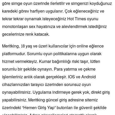
göre simge oyun üzerinde ilerletilir ve simgenizi koyduğunuz
karedeki görev harfiyen uygulanır. Çok eğleneceğiniz ve
tekrar tekrar oynamak isteyeceğiniz Hot Times oyunu
monotonlaşan sex hayatınıza ve alevlendirmek istediğiniz
gecelerinize renk katacak.
Meritking, 18 yaş ve üzeri kullanıcılar için online eğlence
platformudur. Sorumlu oyun politikalarına uygun olarak
hizmet vermekteyiz. Kumar bağımlılığı riski taşır, lütfen
sorumlu bir şekilde oynayın. Para yatırma ve çekme
işlemleriniz anlık olarak gerçekleşir. IOS ve Android
cihazlarınızdan tarayıcı üzerinden sorunsuz oyun
oynayabilirsiniz. Uygulama indirmeye gerek yok, direkt giriş
yapabilirsiniz. Meritking güncel giriş adresine sitemiz
üzerindeki “Hemen Giriş Yap” butonları ile güvenli şekilde