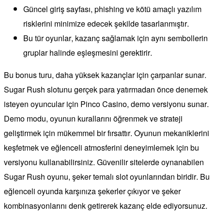
Güncel giriş sayfası, phishing ve kötü amaçlı yazılım
risklerini minimize edecek şekilde tasarlanmıştır.
Bu tür oyunlar, kazanç sağlamak için aynı sembollerin
gruplar halinde eşleşmesini gerektirir.
Bu bonus turu, daha yüksek kazançlar için çarpanlar sunar.
Sugar Rush slotunu gerçek para yatırmadan önce denemek
isteyen oyuncular için Pinco Casino, demo versiyonu sunar.
Demo modu, oyunun kurallarını öğrenmek ve strateji
geliştirmek için mükemmel bir fırsattır. Oyunun mekaniklerini
keşfetmek ve eğlenceli atmosferini deneyimlemek için bu
versiyonu kullanabilirsiniz. Güvenilir sitelerde oynanabilen
Sugar Rush oyunu, şeker temalı slot oyunlarından biridir. Bu
eğlenceli oyunda karşınıza şekerler çıkıyor ve şeker
kombinasyonlarını denk getirerek kazanç elde ediyorsunuz.