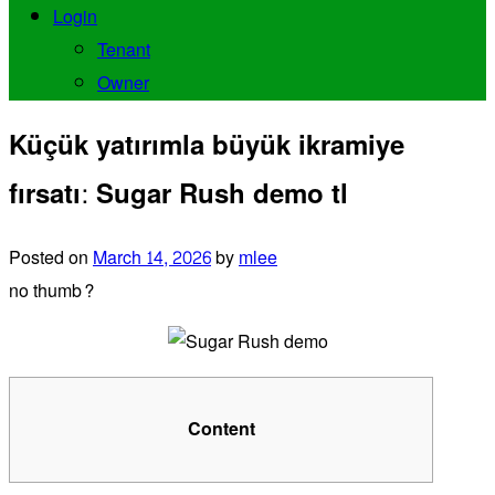
Login
Tenant
Owner
Küçük yatırımla büyük ikramiye
fırsatı: Sugar Rush demo tl
Posted on
March 14, 2026
by
mlee
no thumb?
Content