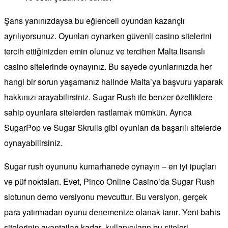
Şans yanınızdaysa bu eğlenceli oyundan kazançlı
ayrılıyorsunuz. Oyunları oynarken güvenli casino sitelerini
tercih ettiğinizden emin olunuz ve tercihen Malta lisanslı
casino sitelerinde oynayınız. Bu sayede oyunlarınızda her
hangi bir sorun yaşamanız halinde Malta’ya başvuru yaparak
hakkınızı arayabilirsiniz. Sugar Rush ile benzer özelliklere
sahip oyunlara sitelerden rastlamak mümkün. Ayrıca
SugarPop ve Sugar Skrulls gibi oyunları da başarılı sitelerde
oynayabilirsiniz.
Sugar rush oyununu kumarhanede oynayın – en iyi ipuçları
ve püf noktaları. Evet, Pinco Online Casino’da Sugar Rush
slotunun demo versiyonu mevcuttur. Bu versiyon, gerçek
para yatırmadan oyunu denemenize olanak tanır. Yeni bahis
sitelerinin avantajları kadar, kullanıcıların bu siteleri