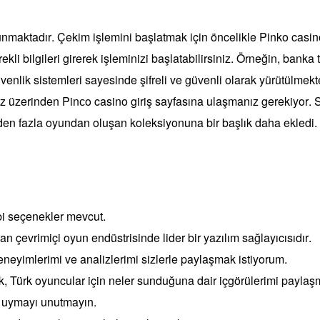
sunmaktadır. Çekim işlemini başlatmak için öncelikle Pinko cas
 bilgileri girerek işleminizi başlatabilirsiniz. Örneğin, banka t
lik sistemleri sayesinde şifreli ve güvenli olarak yürütülmektedi
ınız üzerinden Pinсo casino giriş sayfasına ulaşmanız gerekiyor.
0’den fazla oyundan oluşan koleksiyonuna bir başlık daha ekledi.
ibi seçenekler mevcut.
nan çevrimiçi oyun endüstrisinde lider bir yazılım sağlayıcısıdır.
neyimlerimi ve analizlerimi sizlerle paylaşmak istiyorum.
Türk oyuncular için neler sunduğuna dair içgörülerimi paylaşm
a uymayı unutmayın.