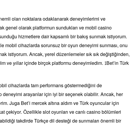
önemli olan noktalara odaklanarak deneyimlerimi ve
cak genel olarak platformun sundukları ve mobil casino
sunduğu hizmetlere dair kapsamlı bir bakış sunmak istiyorum.
likle mobil cihazlarda sorunsuz bir oyun deneyimi sunması, onu
şmak istiyorum. Ancak, yerel düzenlemeler sık sık değiştiğinden,
 ve yıllar içinde birçok platformu deneyimledim. 1Bet’in Türk
mobil cihazlarda tam performans göstermediğini de
 deneyimi arayanlar için iyi bir seçenek olabilir. Ancak, her
rim. Juga Bet’i mercek altına aldım ve Türk oyuncular için
 çekiyor. Özellikle slot oyunları ve canlı casino bölümleri
bildiği takdirde Türkçe dil desteği de sunmaları önemli bir