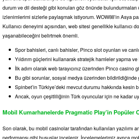
durum ve dil desteği gibi konuları göz önünde bulundurmalar
izlenimlerimi sizlerle paylaşmak istiyorum. WOW88’in Asya paza
Kullanıcı deneyimi açısından, web sitesi genellikle kullanıcı do
yaşanabileceğini belirtmek önemli.
Spor bahisleri, canlı bahisler, Pinсo slot oyunları ve canlı
Yıldırım güçlerini kullanarak stratejik hamleler yapma ve 
İlk adım olarak web tarayıcınız üzerinden Pinсo casino g
Bu gibi sorunlar, sosyal medya üzerinden bildirildiğinde 
Spinbet’in Türkiye’deki mevcut durumu hakkında kesin bir
Ancak, oyun çeşitliliğinin Türk oyuncular için ne kadar 
Mobil Kumarhanelerde Pragmatic Play’in Popüler O
Son olarak, bu mobil casinolar tarafından kullanılan yazılımı a
performansı gibi hususlar incelenir. İncelemelerimiz ayrıca mo