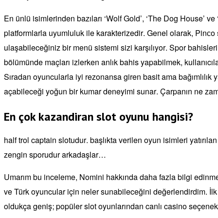
En ünlü isimlerinden bazıları ‘Wolf Gold’, ‘The Dog House’ ve ‘S
platformlarla uyumluluk ile karakterizedir. Genel olarak, Pinсo
ulaşabileceğiniz bir menü sistemi sizi karşılıyor. Spor bahisleri,
bölümünde maçları izlerken anlık bahis yapabilmek, kullanıcıları
Sıradan oyuncularla iyi rezonansa giren basit ama bağımlılık y
açabileceği yoğun bir kumar deneyimi sunar. Çarpanın ne zam
En çok kazandiran slot oyunu hangisi?
half trol captain slotudur. başlıkta verilen oyun isimleri yatır
zengin sporudur arkadaşlar…
Umarım bu inceleme, Nomini hakkında daha fazla bilgi edinmen
ve Türk oyuncular için neler sunabileceğini değerlendirdim. İl
oldukça geniş; popüler slot oyunlarından canlı casino seçenekl