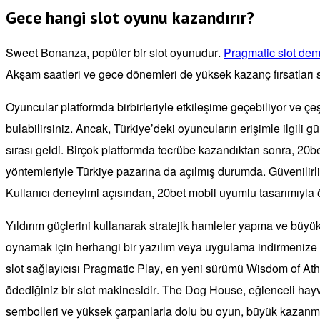
Gece hangi slot oyunu kazandırır?
Sweet Bonanza, popüler bir slot oyunudur.
Pragmatic slot de
Akşam saatleri ve gece dönemleri de yüksek kazanç fırsatları 
Oyuncular platformda birbirleriyle etkileşime geçebiliyor ve çe
bulabilirsiniz. Ancak, Türkiye’deki oyuncuların erişimle ilgili 
sırası geldi. Birçok platformda tecrübe kazandıktan sonra, 20b
yöntemleriyle Türkiye pazarına da açılmış durumda. Güvenilirl
Kullanıcı deneyimi açısından, 20bet mobil uyumlu tasarımıyla ö
Yıldırım güçlerini kullanarak stratejik hamleler yapma ve büyük
oynamak için herhangi bir yazılım veya uygulama indirmenize ge
slot sağlayıcısı Pragmatic Play, en yeni sürümü Wisdom of Athe
ödediğiniz bir slot makinesidir. The Dog House, eğlenceli hay
sembolleri ve yüksek çarpanlarla dolu bu oyun, büyük kazanma