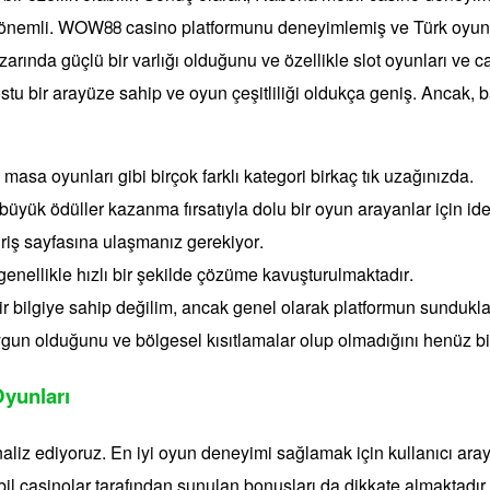
ı önemli. WOW88 casino platformunu deneyimlemiş ve Türk oyunc
rında güçlü bir varlığı olduğunu ve özellikle slot oyunları ve c
stu bir arayüze sahip ve oyun çeşitliliği oldukça geniş. Ancak, ba
 masa oyunları gibi birçok farklı kategori birkaç tık uzağınızda.
büyük ödüller kazanma fırsatıyla dolu bir oyun arayanlar için ide
iriş sayfasına ulaşmanız gerekiyor.
genellikle hızlı bir şekilde çözüme kavuşturulmaktadır.
 bilgiye sahip değilim, ancak genel olarak platformun sunduklar
uygun olduğunu ve bölgesel kısıtlamalar olup olmadığını henüz b
yunları
naliz ediyoruz. En iyi oyun deneyimi sağlamak için kullanıcı aray
bil casinolar tarafından sunulan bonusları da dikkate almaktadır