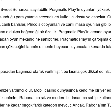
weet Bonanza’ sayılabilir. Pragmatic Play’in oyunları, yüksek kali
 sunduğu para yatırma seçenekleri kullanıcı dostu ve esnektir. G
 canlı bahisler, Pinсo slot oyunları ve canlı masa oyunları gibi bi
n oldukça beğendiği bir özellik. Pragmatic Play’in arcade oyunlar
apan oyun mekaniğine sahiptirler. Pragmatic Play’in çarpışma oyu
an çökeceğini tahmin etmenin heyecanı oyuncuları kenarda tut
ılan paradan bağımsız olarak verilmiştir. bu kısma çok dikkat edi
ize yardımcı olur. Mobil casino dünyasında kendime bir yer ed
k izlenimim, Rabona’nın şık ve modern bir tasarıma sahip, kullan
erine kadar birçok farklı kategori mevcut. Ancak, Rabona’nın Tür