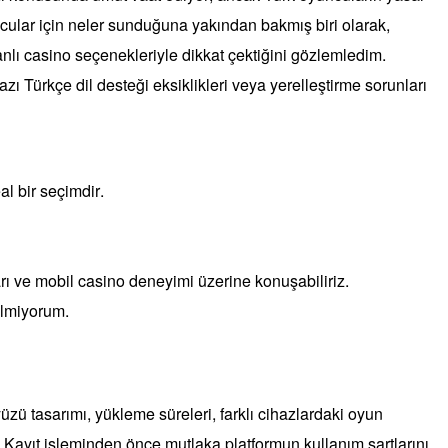
ular için neler sunduğuna yakından bakmış biri olarak,
anlı casino seçenekleriyle dikkat çektiğini gözlemledim.
zı Türkçe dil desteği eksiklikleri veya yerelleştirme sorunları
al bir seçimdir.
ı ve mobil casino deneyimi üzerine konuşabiliriz.
ilmiyorum.
üzü tasarımı, yükleme süreleri, farklı cihazlardaki oyun
. Kayıt işleminden önce mutlaka platformun kullanım şartlarını