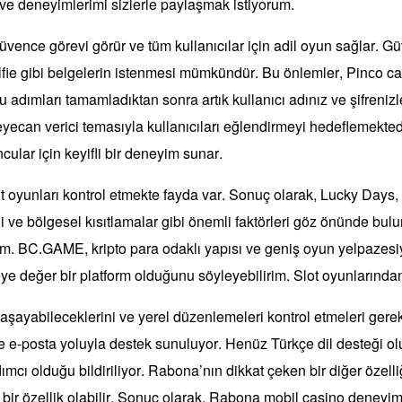
ve deneyimlerimi sizlerle paylaşmak istiyorum.
üvence görevi görür ve tüm kullanıcılar için adil oyun sağlar. Gü
selfie gibi belgelerin istenmesi mümkündür. Bu önlemler, Pinсo ca
adımları tamamladıktan sonra artık kullanıcı adınız ve şifrenizle
 heyecan verici temasıyla kullanıcıları eğlendirmeyi hedeflemekte
lar için keyifli bir deneyim sunar.
oyunları kontrol etmekte fayda var. Sonuç olarak, Lucky Days, ku
eği ve bölgesel kısıtlamalar gibi önemli faktörleri göz önünde 
im. BC.GAME, kripto para odaklı yapısı ve geniş oyun yelpazesiy
eye değer bir platform olduğunu söyleyebilirim. Slot oyunlarında
şayabileceklerini ve yerel düzenlemeleri kontrol etmeleri gerek
ve e-posta yoluyla destek sunuluyor. Henüz Türkçe dil desteği ol
dımcı olduğu bildiriliyor. Rabona’nın dikkat çeken bir diğer özel
zip bir özellik olabilir. Sonuç olarak, Rabona mobil casino dene