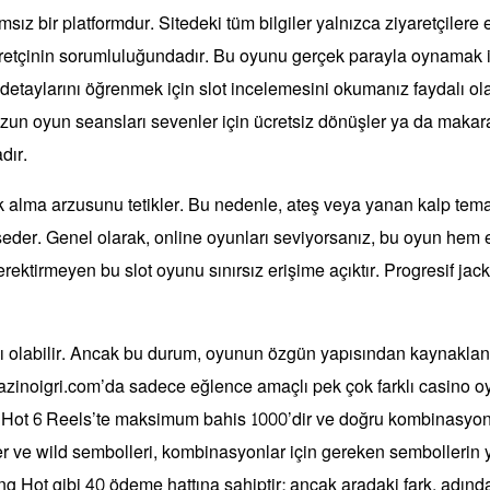
msız bir platformdur. Sitedeki tüm bilgiler yalnızca ziyaretçile
tçinin sorumluluğundadır. Bu oyunu gerçek parayla oynamak içi
etaylarını öğrenmek için slot incelemesini okumanız faydalı olac
uzun oyun seansları sevenler için ücretsiz dönüşler ya da makara
dır.
isk alma arzusunu tetikler. Bu nedenle, ateş veya yanan kalp tema
sseder. Genel olarak, online oyunları seviyorsanız, bu oyun he
erektirmeyen bu slot oyunu sınırsız erişime açıktır. Progresif ja
 olabilir. Ancak bu durum, oyunun özgün yapısından kaynaklanır ve 
azinoigri.com’da sadece eğlence amaçlı pek çok farklı casino
ng Hot 6 Reels’te maksimum bahis 1000’dir ve doğru kombinasyon
er ve wild sembolleri, kombinasyonlar için gereken sembollerin 
g Hot gibi 40 ödeme hattına sahiptir; ancak aradaki fark, adında