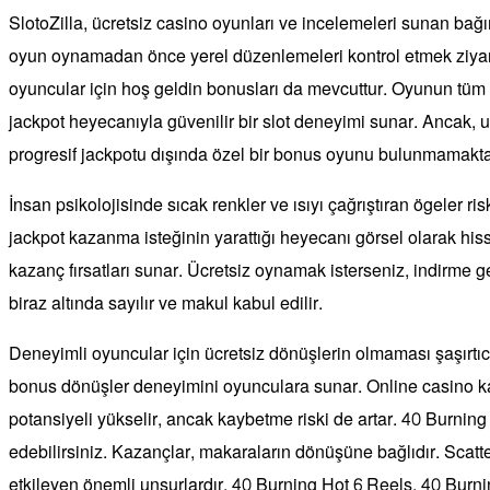
SlotoZilla, ücretsiz casino oyunları ve incelemeleri sunan bağı
oyun oynamadan önce yerel düzenlemeleri kontrol etmek ziyare
oyuncular için hoş geldin bonusları da mevcuttur. Oyunun tüm d
jackpot heyecanıyla güvenilir bir slot deneyimi sunar. Ancak, 
progresif jackpotu dışında özel bir bonus oyunu bulunmamakta
İnsan psikolojisinde sıcak renkler ve ısıyı çağrıştıran ögeler r
jackpot kazanma isteğinin yarattığı heyecanı görsel olarak hi
kazanç fırsatları sunar. Ücretsiz oynamak isterseniz, indirme g
biraz altında sayılır ve makul kabul edilir.
Deneyimli oyuncular için ücretsiz dönüşlerin olmaması şaşırtıcı
bonus dönüşler deneyimini oyunculara sunar. Online casino k
potansiyeli yükselir, ancak kaybetme riski de artar. 40 Burni
edebilirsiniz. Kazançlar, makaraların dönüşüne bağlıdır. Scatt
etkileyen önemli unsurlardır. 40 Burning Hot 6 Reels, 40 Burnin