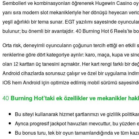
Sembolleri ve kombinasyonları öğrenerek Hugewin Casino oyuncul
yanı sıra modern slot mekanikleriyle her dönüşü heyecan verici
yeşil ağırlıklı bir tema sunar. EGT yazılımı sayesinde oyuncul
bulunur; bu önemli bir avantajdır. 40 Burning Hot 6 Reels’te bon
Orta risk, deneyimli oyuncuların çoğunun tercih ettiği en etkili 
renklerine göre dört kategoriye ayrılır: karo, maça, kupa ve 
olan 12 karttan üç tanesini açmaktır. Her kart rengi farklı bir 
Android cihazlarda sorunsuz çalışır ve özel bir uygulama ind
iOS hem Android için optimize edilmiş mobil sürümü sayesind
40 Burning Hot’taki ek özellikler ve mekanikler hak
Bu siteyi kullanarak hizmet şartlarımızı ve gizlilik politika
Ayrıca progresif jackpot havuzları mevcuttur, bu yüzden
Bu bonus turu, tek bir oyun tamamlandığında ve tüm kaza