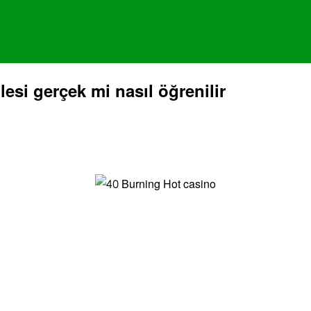
lesi gerçek mi nasıl öğrenilir