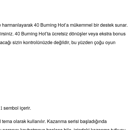
lerle harmanlayarak 40 Burning Hot’a mükemmel bir destek sunar.
rsiniz. 40 Burning Hot’ta ücretsiz dönüşler veya ekstra bonus
lacağı sizin kontrolünüzde değildir, bu yüzden çoğu oyun
1 sembol içerir.
cil tema olarak kullanılır. Kazanma serisi başladığında