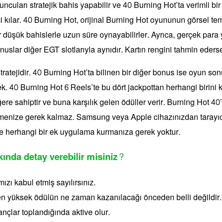
arı stratejik bahis yapabilir ve 40 Burning Hot’ta verimli bir o
 kılar. 40 Burning Hot, orijinal Burning Hot oyununun görsel tem
ar düşük bahislerle uzun süre oynayabilirler. Ayrıca, gerçek pa
uslar diğer EGT slotlarıyla aynıdır. Kartın rengini tahmin ederse
stratejidir. 40 Burning Hot’ta bilinen bir diğer bonus ise oyun so
sinek. 40 Burning Hot 6 Reels’te bu dört jackpottan herhangi bi
değere sahiptir ve buna karşılık gelen ödüller verir. Burning Hot 
irmenize gerek kalmaz. Samsung veya Apple cihazınızdan tarayı
e herhangi bir ek uygulama kurmanıza gerek yoktur.
kında detay verebilir misiniz?
mızı kabul etmiş sayılırsınız.
 en yüksek ödülün ne zaman kazanılacağı önceden belli değildir.
nçlar toplandığında aktive olur.