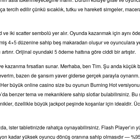
ının asla tükenmeyeceğine inanır. Durum kötüye gitse ve oyunc
ıkça tercih edilir çünkü sıcaklık, tutku ve hareketi simgeler, ma
e iki scatter sembolü yer alır. Oyunda kazanmak için aynı ödeme
tilmiş 4×5 düzenine sahip beş makaradan oluşur ve oyunculara y
tırır. Orijinal oyundaki 5 ödeme hattına göre ciddi bir artıştır.
e ve kazanma fırsatları sunar. Merhaba, ben Tim. Şu anda küçük
everim, bazen de şansım yaver giderse gerçek parayla oynarım. D
r. Her büyük online casino size bu oyunun Burning Hot versiyo
da benzer tema ve mekaniklere sahip slotlar bulabilirsiniz. Bu
ikler, özellikle büyük jackpot peşinde koşanlar için idealdir. 
a, ister tabletinizde rahatça oynayabilirsiniz. Flash Player’ın y
ersiyon kadar yüksek oyuncu dönüş oranına sahip olmasıdır — %95