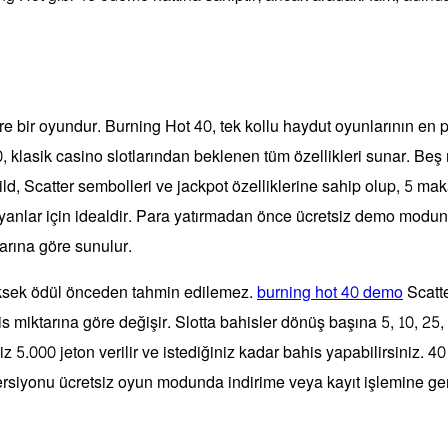
re bir oyundur. Burning Hot 40, tek kollu haydut oyunlarının en p
 klasik casino slotlarından beklenen tüm özellikleri sunar. Beş m
d, Scatter sembolleri ve jackpot özelliklerine sahip olup, 5 mak
ayanlar için idealdir. Para yatırmadan önce ücretsiz demo modunu
tarına göre sunulur.
yüksek ödül önceden tahmin edilemez.
burning hot 40 demo
Scatte
miktarına göre değişir. Slotta bahisler dönüş başına 5, 10, 25,
5.000 jeton verilir ve istediğiniz kadar bahis yapabilirsiniz. 
versiyonu ücretsiz oyun modunda indirime veya kayıt işlemine 