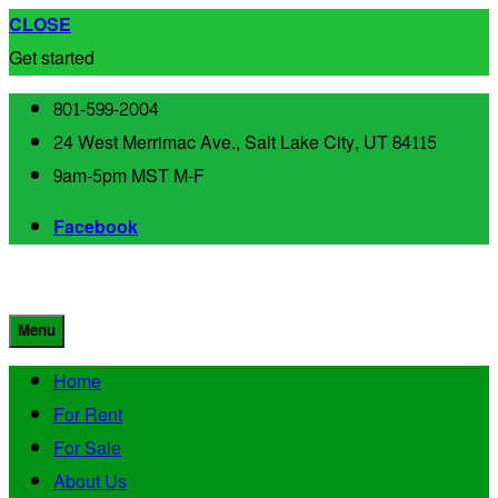
CLOSE
Get started
801-599-2004
24 West Merrimac Ave., Salt Lake City, UT 84115
9am-5pm MST M-F
Facebook
Menu
Home
For Rent
For Sale
About Us