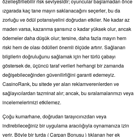
özelleştirilebilir risk seviyesidir; oyuncular başlamadan önce
ızgarada kaç tane mayın saklanacağını seçerler, bu da
zorluğu ve ödül potansiyelini doğrudan etkiler. Ne kadar az
maden varsa, kazanma şansınız o kadar yüksek olur, ancak
ödemeler daha düşük olur; tersine, daha fazla mayın hem
riski hem de olası ödülleri önemli ölçüde artırır. Sağlanan
bilgilerin doğruluğunu sağlamak için her türlü çabayı
göstersek de, üçüncü taraf verileri herhangi bir zamanda
değişebileceğinden güvenilirliğini garanti edemeyiz.
CasinoRank, bu sitede yer alan reklamverenlerden ve
sağlayıcılardan tazminat alır; ancak, bu sıralamalarımızı veya
incelemelerimizi etkilemez.
Çoğu kumarhane, doğrudan tarayıcınızdan veya
indirebileceğiniz bir uygulama aracılığıyla oynamanıza izin
verir. Böyle bir turda (Çarpan Bonusu) tıklanan her ek