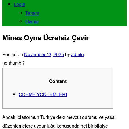
Login
Tenant
Owner
Mines Oyna Ücretsiz Çevir
Posted on
November 13, 2025
by
admin
no thumb?
Content
ÖDEME YÖNTEMLERİ
Ancak, platformun Türkiye’deki mevcut durumu ve yasal
düzenlemelere uygunluğu konusunda net bir bilgiye