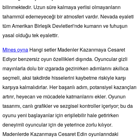
bilinmektedir. Uzun süre kalmaya yerlisi olmayanların
tahammül edemeyeceği bir atmosferi vardır. Nevada eyaleti
tüm Amerikan Birleşik Devletleri'nde kumarın ve fuhuşun
yasal olduğu tek eyalettir.
Mines oyna
Hangi setler Madenler Kazanmaya Cesaret
Ediyor benzersiz oyun özellikleri dışında. Oyuncular gizli
mayınlarla dolu bir ızgarada gezinirken adımlarını akıllıca
seçmeli, aksi takdirde hisselerini kaybetme riskiyle karşı
karşıya kalmalıdırlar. Her başarılı adım, potansiyel kazançları
artırır, heyecan ve mücadele katmanlarını ekler. Oyunun
tasarımı, canlı grafikler ve sezgisel kontroller içeriyor; bu da
oyunu yeni başlayanlar için erişilebilir hale getirirken
deneyimli oyuncular için de yeterince zorlu kılıyor.
Madenlerde Kazanmaya Cesaret Edin oyunlarındaki