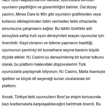
oyunların çeşitliliğini ve güvenilirliğini belirler. Üst düzey
yazılım, Mines Dare to Win gibi oyunların grafiklerden veya
kullanıcı etkileşiminden ödün vermeden farklı cihazlarda
sorunsuzca çalışmasını sağlar. Bu faktör özellikle adil
sonuçlara sahip hızlı oyun deneyimleri arayan oyuncular için
önemlidir. Kayıt olmanın ve ödeme yapmanın basitliği,
oyuncunun çevrimiçi bir kumarhane seçme kararını büyük
ölçüde etkiler. N1 Casino’yu deneyimlemiş bir kumar tutkunu
olarak, bu platform hakkındaki düşüncelerimi Türk
oyuncularla paylaşmak istiyorum. N1 Casino, Malta lisansıyla
işletilen ve birçok dil seçeneği sunan uluslararası bir
platform.
Ancak, Türkiye’deki oyuncuların Booi’ye erişim konusunda
bazı kısıtlamalarla karşılaşabileceğini belirtmek önemli. Bu