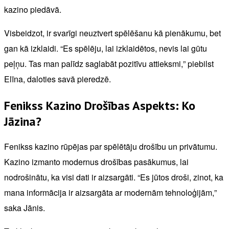
kazino piedāvā.
Visbeidzot, ir svarīgi neuztvert spēlēšanu kā pienākumu, bet
gan kā izklaidi. “Es spēlēju, lai izklaidētos, nevis lai gūtu
peļņu. Tas man palīdz saglabāt pozitīvu attieksmi,” piebilst
Elīna, daloties savā pieredzē.
Fenikss Kazino Drošības Aspekts: Ko
Jāzina?
Fenikss kazino rūpējas par spēlētāju drošību un privātumu.
Kazino izmanto modernus drošības pasākumus, lai
nodrošinātu, ka visi dati ir aizsargāti. “Es jūtos droši, zinot, ka
mana informācija ir aizsargāta ar modernām tehnoloģijām,”
saka Jānis.