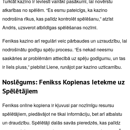
Turklāt kazino ir ieviesti vairāki pasākumi, lai novērstu
atkarības no spēlēm. “Es esmu pateicīgs, ka kazino
nodrošina rīkus, kas palīdz kontrolēt spēlēšanu,” atzīst
Andris, uzsverot atbildīgas spēlēšanas nozīmi.
Fenikss kazino arī regulāri veic pārbaudes un uzraudzību, lai
nodrošinātu godīgu spēļu procesu. “Es nekad neesmu
saskāries ar problēmām attiecībā uz spēļu godīgumu, un tas
ir liels pluss,” piebilst Liene, runājot par kazino uzticamību.
Noslēgums: Fenikss Kopienas Ietekme uz
Spēlētājiem
Fenikss online kopiena ir kļuvusi par nozīmīgu resursu
spēlētājiem, piedāvājot ne tikai informāciju, bet arī atbalstu
un draudzību. Spēlētāji dalās savās pieredzēs, kas palīdz