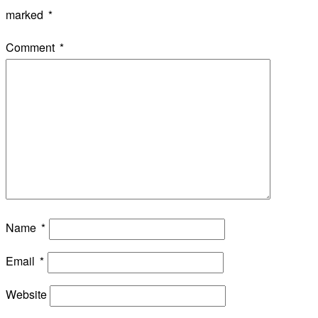
marked
*
Comment
*
Name
*
Email
*
Website