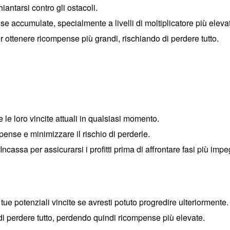
iantarsi contro gli ostacoli.
e accumulate, specialmente a livelli di moltiplicatore più elevat
er ottenere ricompense più grandi, rischiando di perdere tutto.
 le loro vincite attuali in qualsiasi momento.
ense e minimizzare il rischio di perderle.
Incassa per assicurarsi i profitti prima di affrontare fasi più impe
tue potenziali vincite se avresti potuto progredire ulteriormente.
di perdere tutto, perdendo quindi ricompense più elevate.