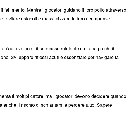
fallimento. Mentre i giocatori guidano il loro pollo attraverso
er evitare ostacoli e massimizzare le loro ricompense.
i un’auto veloce, di un masso rotolante o di una patch di
ione. Sviluppare riflessi acuti è essenziale per navigare la
enta il moltiplicatore, ma i giocatori devono decidere quando
 anche il rischio di schiantarsi e perdere tutto. Sapere