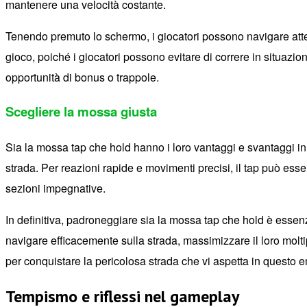
mantenere una velocità costante.
Tenendo premuto lo schermo, i giocatori possono navigare atte
gioco, poiché i giocatori possono evitare di correre in situazi
opportunità di bonus o trappole.
Scegliere la mossa giusta
Sia la mossa tap che hold hanno i loro vantaggi e svantaggi in 
strada. Per reazioni rapide e movimenti precisi, il tap può esser
sezioni impegnative.
In definitiva, padroneggiare sia la mossa tap che hold è ess
navigare efficacemente sulla strada, massimizzare il loro moltip
per conquistare la pericolosa strada che vi aspetta in questo 
Tempismo e riflessi nel gameplay