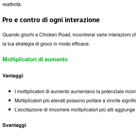
reattività.
Pro e contro di ogni interazione
Quando giochi a Chicken Road, incontrerai varie interazioni che 
la tua strategia di gioco in modo efficace.
Moltiplicatori di aumento
Vantaggi:
I moltiplicatori di aumento aumentano la potenziale ricom
Moltiplicatori più elevati possono portare a vincite signif
L’eccitazione di rincorrere moltiplicatori più alti aggiun
Svantaggi: