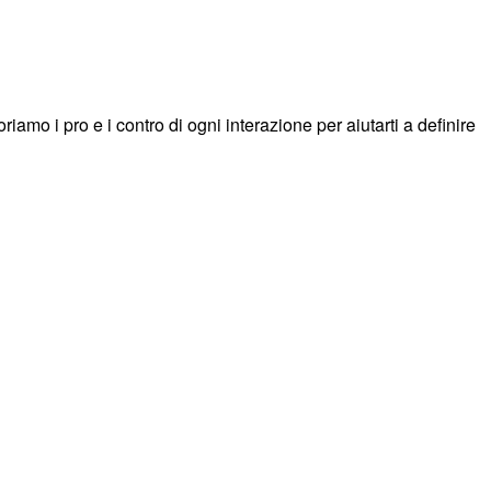
amo i pro e i contro di ogni interazione per aiutarti a definire