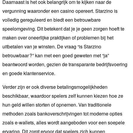
Daarnaast is het ook belangrijk om te kijken naar de
vergunning waaronder een casino opereert. Starzino is
volledig gereguleerd en biedt een betrouwbare
speelomgeving. Dit betekent dat je je geen zorgen hoeft te
maken over oneerlijke praktijken of problemen bij het
uitbetalen van je winsten. De vraag “is Starzino
betrouwbaar?” kan met een goed geweten met “ja”
beantwoord worden, gezien de transparante bedrijfsvoering
en goede klantenservice.
Verder zijn er ook diverse betalingsmogelijkheden
beschikbaar, waardoor spelers zelf kunnen kiezen hoe ze
hun geld willen storten of opnemen. Van traditionele
methoden zoals bankoverschrijvingen tot moderne opties
zoals e-wallets, alles wordt aangeboden voor een soepele
ervaring. Dit zorgt ervoor dat spelers zich kunnen