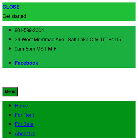
CLOSE
Get started
801-599-2004
24 West Merrimac Ave., Salt Lake City, UT 84115
9am-5pm MST M-F
Facebook
Menu
Home
For Rent
For Sale
About Us