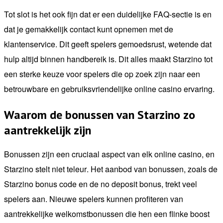
Tot slot is het ook fijn dat er een duidelijke FAQ-sectie is en
dat je gemakkelijk contact kunt opnemen met de
klantenservice. Dit geeft spelers gemoedsrust, wetende dat
hulp altijd binnen handbereik is. Dit alles maakt Starzino tot
een sterke keuze voor spelers die op zoek zijn naar een
betrouwbare en gebruiksvriendelijke online casino ervaring.
Waarom de bonussen van Starzino zo
aantrekkelijk zijn
Bonussen zijn een cruciaal aspect van elk online casino, en
Starzino stelt niet teleur. Het aanbod van bonussen, zoals de
Starzino bonus code en de no deposit bonus, trekt veel
spelers aan. Nieuwe spelers kunnen profiteren van
aantrekkelijke welkomstbonussen die hen een flinke boost