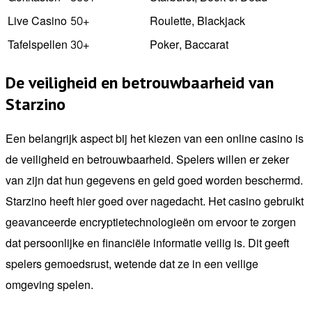
Live Casino
50+
Roulette, Blackjack
Tafelspellen
30+
Poker, Baccarat
De veiligheid en betrouwbaarheid van
Starzino
Een belangrijk aspect bij het kiezen van een online casino is
de veiligheid en betrouwbaarheid. Spelers willen er zeker
van zijn dat hun gegevens en geld goed worden beschermd.
Starzino heeft hier goed over nagedacht. Het casino gebruikt
geavanceerde encryptietechnologieën om ervoor te zorgen
dat persoonlijke en financiële informatie veilig is. Dit geeft
spelers gemoedsrust, wetende dat ze in een veilige
omgeving spelen.