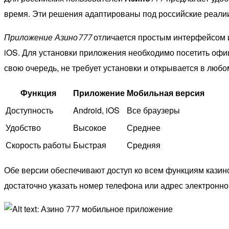
время. Эти решения адаптированы под российские реалии
Приложение Азино777
отличается простым интерфейсом и
iOS. Для установки приложения необходимо посетить офиц
свою очередь, не требует установки и открывается в люб
Функция
Приложение
Мобильная версия
Доступность
Android, iOS
Все браузеры
Удобство
Высокое
Среднее
Скорость работы
Быстрая
Средняя
Обе версии обеспечивают доступ ко всем функциям казино
достаточно указать номер телефона или адрес электронно