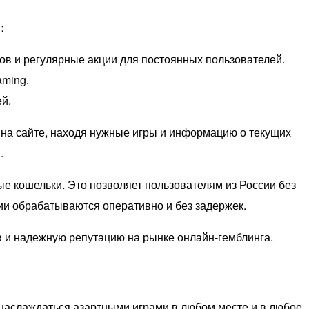
:
ков и регулярные акции для постоянных пользователей.
aming.
й.
 на сайте, находя нужные игры и информацию о текущих
.
е кошельки. Это позволяет пользователям из России без
кции обрабатываются оперативно и без задержек.
 и надежную репутацию на рынке онлайн-гемблинга.
 наслаждаться азартными играми в любом месте и в любое