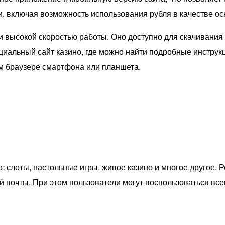
, включая возможность использования рубля в качестве о
 высокой скоростью работы. Оно доступно для скачивания 
иальный сайт казино, где можно найти подробные инструкци
ом браузере смартфона или планшета.
: слоты, настольные игры, живое казино и многое другое.
й почты. При этом пользователи могут воспользоваться вс