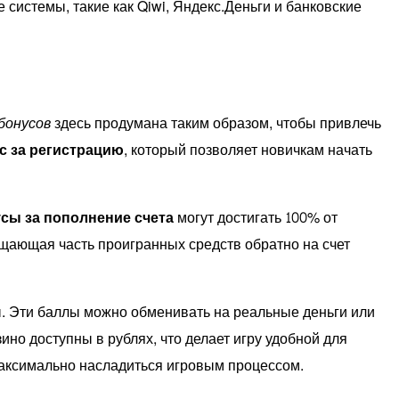
системы, такие как Qiwi, Яндекс.Деньги и банковские
бонусов
здесь продумана таким образом, чтобы привлечь
с за регистрацию
, который позволяет новичкам начать
сы за пополнение счета
могут достигать 100% от
ащающая часть проигранных средств обратно на счет
ы. Эти баллы можно обменивать на реальные деньги или
ино доступны в рублях, что делает игру удобной для
максимально насладиться игровым процессом.