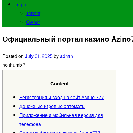
Login
Tenant
Owner
Официальный портал казино Azino
Posted on
July 31, 2025
by
admin
no thumb?
Content
Регистрация и вход на сайт Азино 777
Денежные игровые автоматы
Приложение и мобильная версия для
телефона