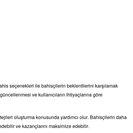
his seçenekleri ile bahisçilerin beklentilerini karşılamak
güncellenmesi ve kullanıcıların ihtiyaçlarına göre
ratejileri oluşturma konusunda yardımcı olur. Bahisçilerin daha
 edebilir ve kazançlarını maksimize edebilir.