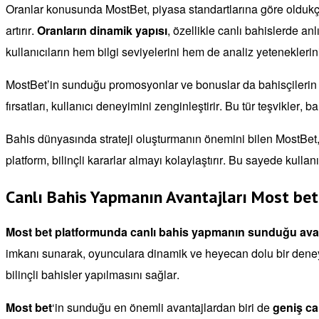
Oranlar konusunda MostBet, piyasa standartlarına göre oldukça re
artırır.
Oranların dinamik yapısı
, özellikle canlı bahislerde anl
kullanıcıların hem bilgi seviyelerini hem de analiz yeteneklerini
MostBet’in sunduğu promosyonlar ve bonuslar da bahisçilerin il
fırsatları, kullanıcı deneyimini zenginleştirir. Bu tür teşvikler
Bahis dünyasında strateji oluşturmanın önemini bilen MostBet, ku
platform, bilinçli kararlar almayı kolaylaştırır. Bu sayede kull
Canlı Bahis Yapmanın Avantajları Most be
Most bet platformunda canlı bahis yapmanın sunduğu avan
imkanı sunarak, oyunculara dinamik ve heyecan dolu bir deneyim 
bilinçli bahisler yapılmasını sağlar.
Most bet
‘in sunduğu en önemli avantajlardan biri de
geniş ca