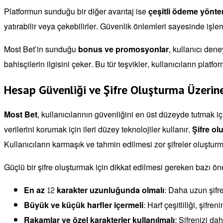
Platformun sunduğu bir diğer avantaj ise
çeşitli ödeme yönte
yatırabilir veya çekebilirler. Güvenlik önlemleri sayesinde işlemle
Most Bet’in sunduğu
bonus ve promosyonlar
, kullanıcı den
bahisçilerin ilgisini çeker. Bu tür teşvikler, kullanıcıların platf
Hesap Güvenliği ve Şifre Oluşturma Üzerin
Most Bet
, kullanıcılarının güvenliğini en üst düzeyde tutmak iç
verilerini korumak için ileri düzey teknolojiler kullanır.
Şifre ol
Kullanıcıların karmaşık ve tahmin edilmesi zor şifreler oluşturma
Güçlü bir şifre oluşturmak için dikkat edilmesi gereken bazı öne
En az 12 karakter uzunluğunda olmalı
: Daha uzun şifre
Büyük ve küçük harfler içermeli
: Harf çeşitliliği, şifren
Rakamlar ve özel karakterler kullanılmalı
: Şifrenizi d