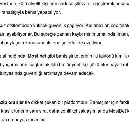
ayesinde, kötü niyetli kişilerin sadece şifreyi ele geçirerek hes
ahatlığıyla bahis yapabiliyor.
suz etkilemeden yüksek güvenlik sağlıyor. Kullanıcılar, cep tel
amamlayabiliyorlar. Bu süreçte zaman kaybı minimuma indirilirken
rini paylaşma konusundaki endişelerini de azaltıyor.
e alındığında,
Most bet
gibi bahis şirketlerinin iki faktörlü ki
yaşamalarını sağlamak için bu tür yenilikçi çözümler hayati rol 
 dünyasında güvenliği artırmaya devam edecek.
azip oranlar
ile dikkat çeken bir platformdur. Bahisçiler için fark
 klasik türlerin yanı sıra, daha yenilikçi yaklaşımlar da MostBet’t
bu da heyecanı artırır.