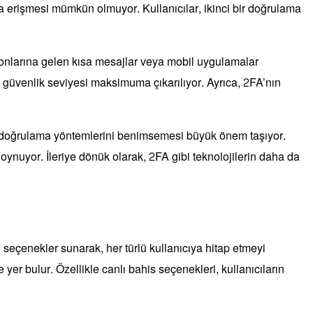
aba erişmesi mümkün olmuyor. Kullanıcılar, ikinci bir doğrulama
efonlarına gelen kısa mesajlar veya mobil uygulamalar
, güvenlik seviyesi maksimuma çıkarılıyor. Ayrıca, 2FA’nın
mlik doğrulama yöntemlerini benimsemesi büyük önem taşıyor.
oynuyor. İleriye dönük olarak, 2FA gibi teknolojilerin daha da
lı seçenekler sunarak, her türlü kullanıcıya hitap etmeyi
e yer bulur. Özellikle canlı bahis seçenekleri, kullanıcıların