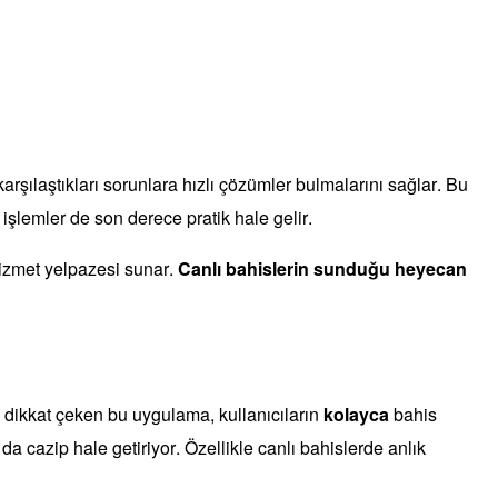
 karşılaştıkları sorunlara hızlı çözümler bulmalarını sağlar. Bu
işlemler de son derece pratik hale gelir.
izmet yelpazesi sunar.
Canlı bahislerin sunduğu heyecan
 dikkat çeken bu uygulama, kullanıcıların
kolayca
bahis
 cazip hale getiriyor. Özellikle canlı bahislerde anlık