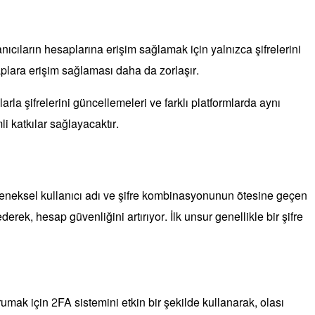
nıcıların hesaplarına erişim sağlamak için yalnızca şifrelerini
aplara erişim sağlaması daha da zorlaşır.
la şifrelerini güncellemeleri ve farklı platformlarda aynı
i katkılar sağlayacaktır.
 Geleneksel kullanıcı adı ve şifre kombinasyonunun ötesine geçen
derek, hesap güvenliğini artırıyor. İlk unsur genellikle bir şifre
rumak için 2FA sistemini etkin bir şekilde kullanarak, olası