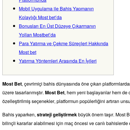
Platformunda
Mobil Uygulama ile Bahis Yapmanın
Kolaylığı Most bet’da
Bonusları En Üst Düzeye Çıkarmanın
Yolları Mostbet’da
Para Yatırma ve Çekme Süreçleri Hakkında
Most bet
Yatırma Yöntemleri Arasında En İyileri
Most Bet
, çevrimiçi bahis dünyasında öne çıkan platformlardan
üzere tasarlanmıştır.
Most Bet
, hem yeni başlayanlar hem de de
özelleştirilmiş seçenekler, platformun popülerliğini artıran unsu
Bahis yaparken,
strateji geliştirmek
büyük önem taşır. Most Bet
bilinçli kararlar alabilmesi için maç öncesi ve canlı bahislerde 